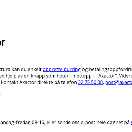
or
ktura kan du enkelt
opprette purring
og betalingsoppfordrin
ved hjelp av en knapp som heter – nettopp – “Axactor”. Vid
, kontakt Axactor direkte på telefon
32 75 50 38
,
post@axact
.
?
 mandag-fredag 09-16, eller sende oss e-post hele døgnet på