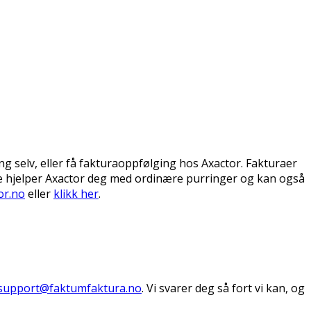
g selv, eller få fakturaoppfølging hos Axactor. Fakturaer
ere hjelper Axactor deg med ordinære purringer og kan også
or.no
eller
klikk her
.
support@faktumfaktura.no
. Vi svarer deg så fort vi kan, og