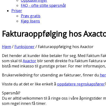
Oppdateringer
FAQ - ofte stilte spørsmål
Priser
Prøv gratis
Kjøp lisens
Fakturaoppfølging hos Axact
Hjem
/
Funksjoner
/
Fakturaoppfølging hos Axactor
Det hender at kunder ikke betaler for seg. Med Faktum Fa
som skal til
Axactor
blir sendt direkte fra Faktum Faktura 
bistå med inkasso til gunstige priser. For mer informasjon
Brukerveiledning for utsending av fakturaer, finner du
her
Visste du at det er like enkelt å
oppdatere regnskapsfører
Spørsmål?
Du er alltid velkommen til å ringe oss i våre åpningstider
som regel innen få timer.