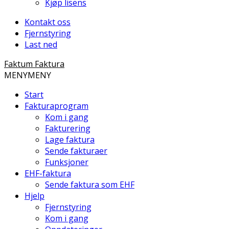
Kjøp lisens
Kontakt oss
Fjernstyring
Last ned
Faktum Faktura
MENY
MENY
Start
Fakturaprogram
Kom i gang
Fakturering
Lage faktura
Sende fakturaer
Funksjoner
EHF-faktura
Sende faktura som EHF
Hjelp
Fjernstyring
Kom i gang