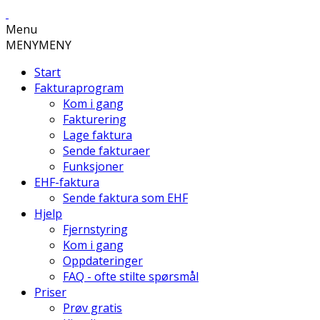
Menu
MENY
MENY
Start
Fakturaprogram
Kom i gang
Fakturering
Lage faktura
Sende fakturaer
Funksjoner
EHF-faktura
Sende faktura som EHF
Hjelp
Fjernstyring
Kom i gang
Oppdateringer
FAQ - ofte stilte spørsmål
Priser
Prøv gratis